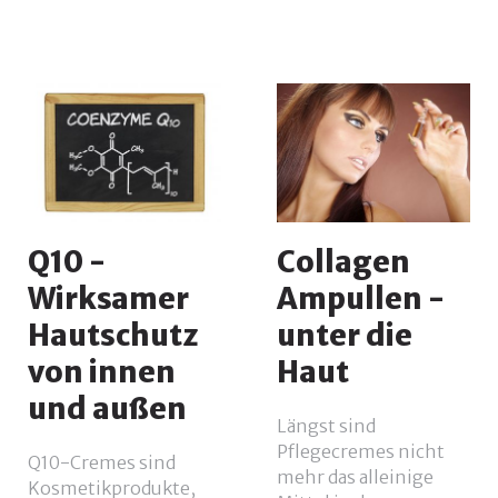
Q10 -
Collagen
Wirksamer
Ampullen -
Hautschutz
unter die
von innen
Haut
und außen
Längst sind
Pflegecremes nicht
Q10-Cremes sind
mehr das alleinige
Kosmetikprodukte,