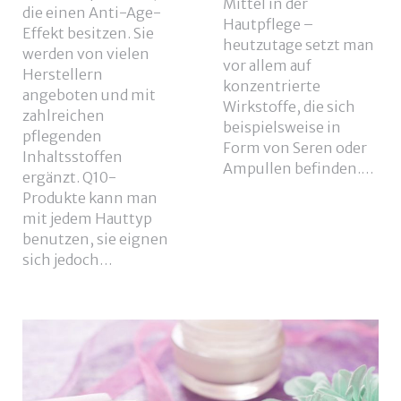
Mittel in der
die einen Anti-Age-
Hautpflege –
Effekt besitzen. Sie
heutzutage setzt man
werden von vielen
vor allem auf
Herstellern
konzentrierte
angeboten und mit
Wirkstoffe, die sich
zahlreichen
beispielsweise in
pflegenden
Form von Seren oder
Inhaltsstoffen
Ampullen befinden.…
ergänzt. Q10-
Produkte kann man
mit jedem Hauttyp
benutzen, sie eignen
sich jedoch…