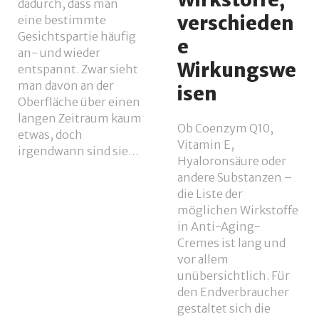
dadurch, dass man
verschieden
eine bestimmte
Gesichtspartie häufig
e
an- und wieder
Wirkungswe
entspannt. Zwar sieht
man davon an der
isen
Oberfläche über einen
langen Zeitraum kaum
Ob Coenzym Q10,
etwas, doch
Vitamin E,
irgendwann sind sie…
Hyaloronsäure oder
andere Substanzen –
die Liste der
möglichen Wirkstoffe
in Anti-Aging-
Cremes ist lang und
vor allem
unübersichtlich. Für
den Endverbraucher
gestaltet sich die