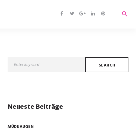
search
Facebook
Twitter
Google
Linkedin
Pinterest
+
SEARCH
Neueste Beiträge
MÜDE AUGEN