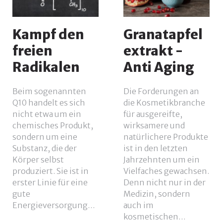
Kampf den
Granatapfel
freien
extrakt -
Radikalen
Anti Aging
Beim sogenannten
Die Forderungen an
Q10 handelt es sich
die Kosmetikbranche
nicht etwa um ein
für ausgereifte,
chemisches Produkt,
wirksamere und
sondern um eine
natürlichere Produkte
Substanz, die der
ist in den letzten
Körper selbst
Jahrzehnten um ein
produziert. Sie ist in
Vielfaches gewachsen.
erster Linie für eine
Denn nicht nur in der
gute
Medizin, sondern
Energieversorgung…
auch im
kosmetischen…