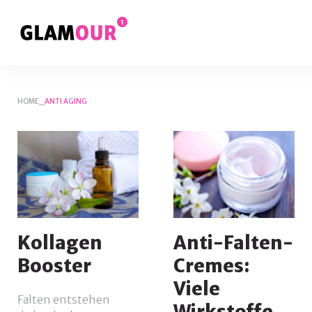
Skip
to
content
HOME
_
ANTI AGING
Kategorie:
Anti
Aging
Kollagen
Anti-Falten-
Booster
Cremes:
Viele
Falten entstehen
Wirkstoffe,