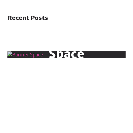
Recent Posts
Banner
Space
486 X 543