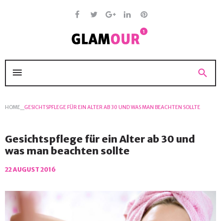
Skip
to
content
Facebook
Twitter
Google
Linkedin
Pinterest
+
menu
search
HOME
_
GESICHTSPFLEGE FÜR EIN ALTER AB 30 UND WAS MAN BEACHTEN SOLLTE
Gesichtspflege für ein Alter ab 30 und
was man beachten sollte
22 AUGUST 2016