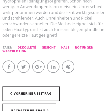
hydrophilen Reinigungsöl greifen. Schon nach
wenigen Anwendungen kann meist ein Unterschied
wahrgenommen werden und die Haut wirkt gesünder
und strahlender. Auch Unreinheiten und Pickel
verschwinden schneller. Die Methode eignet sich für
jeden Hauttyp und ist auch für sensible, empfindliche
oder gereizte Haut geeignet!
TAGS:
DEKOLLETÉ
GESICHT
HALS
RÖTUNGEN
WASCHLOTION
Facebook
Twitter
Google+
LinkedIn
Pinterest
Beitragsnavigation
VORHERIGER BEITRAG
NÄCHSTER BEITRAG