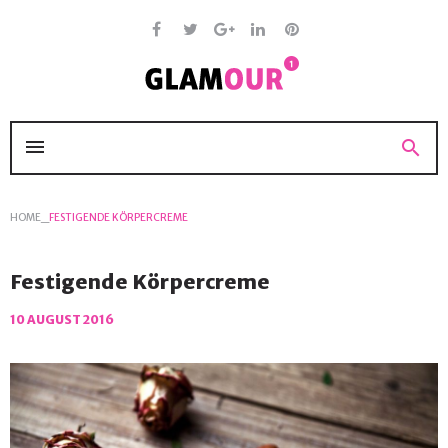
Skip
to
content
Facebook
Twitter
Google
Linkedin
Pinterest
+
menu
search
HOME
_
FESTIGENDE KÖRPERCREME
Festigende Körpercreme
10 AUGUST 2016