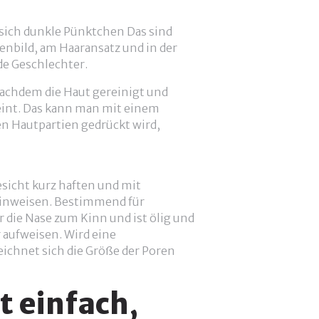
 sich dunkle Pünktchen Das sind
enbild, am Haaransatz und in der
de Geschlechter.
nachdem die Haut gereinigt und
heint. Das kann man mit einem
en Hautpartien gedrückt wird,
esicht kurz haften und mit
hinweisen. Bestimmend für
er die Nase zum Kinn und ist ölig und
 aufweisen. Wird eine
ichnet sich die Größe der Poren
t einfach,