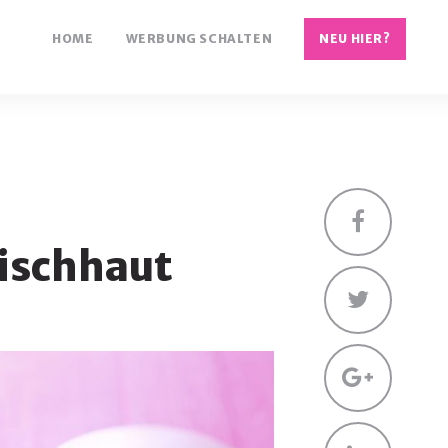
HOME
WERBUNG SCHALTEN
NEU HIER?
Facebo
ischhaut
Twitte
Googl