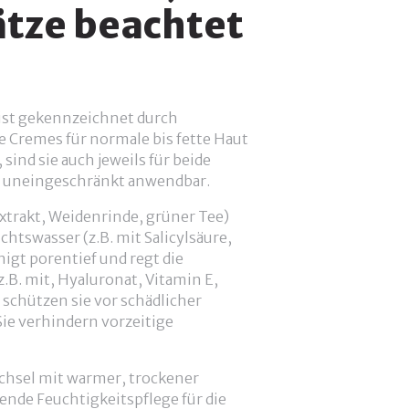
tze beachtet
ist gekennzeichnet durch
e Cremes für normale bis fette Haut
sind sie auch jeweils für beide
 uneingeschränkt anwendbar.
xtrakt, Weidenrinde, grüner Tee)
htswasser (z.B. mit Salicylsäure,
nigt porentief und regt die
z.B. mit, Hyaluronat, Vitamin E,
 schützen sie vor schädlicher
e verhindern vorzeitige
chsel mit warmer, trockener
ende Feuchtigkeitspflege für die