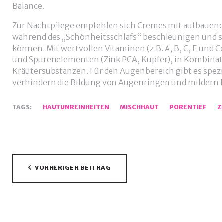
Balance.
Zur Nachtpflege empfehlen sich Cremes mit aufbauend
während des „Schönheitsschlafs“ beschleunigen und s
können. Mit wertvollen Vitaminen (z.B. A, B, C, E und
und Spurenelementen (Zink PCA, Kupfer), in Kombinat
Kräutersubstanzen. Für den Augenbereich gibt es spez
verhindern die Bildung von Augenringen und mildern 
TAGS:
HAUTUNREINHEITEN
MISCHHAUT
PORENTIEF
Z
Beitragsnavigation
VORHERIGER BEITRAG