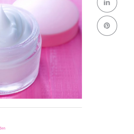
Linked
Pinter
rden