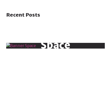
Recent Posts
Banner
Space
486 X 543