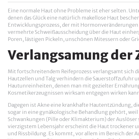
Eine normale Haut ohne Probleme ist eher selten. Unte
denen das Glück eine natürlich makellose Haut bescher
Entwicklungsprozess, der mit Hormonveränderungen, 
vermehrte Schweißausscheidung über die Haut einherg
Poren, lästigen Pickeln, unschönen Mitessern oder G
Verlangsamung der Z
Mit fortschreitendem Reifeprozess verlangsamt sich d
Hautzellen und Talg verhindern die Sauerstoffzufuhr 
Hautunreinheiten, denen man mit gezielter Ernähru
Kosmetikerzeugnissen wirksam entgegen wirken kann
Dagegen ist Akne eine krankhafte Hautentzündung, di
sogar in eine gynäkologische Behandlung gehört, weil
Schwankungen (Pille oder Klimakterium) der Auslöser
vierzigstem Lebensjahr erscheint die Haut trockener 
und Rissbildung. Es kommt, vor allem im Bereich der A