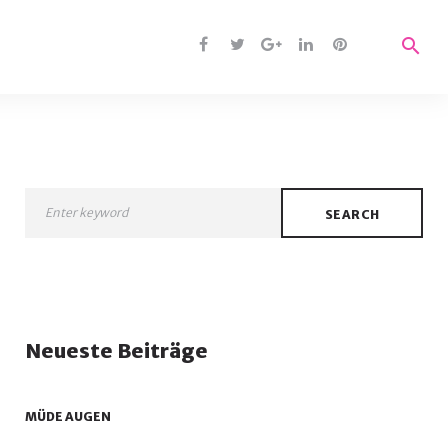
search
Facebook
Twitter
Google
Linkedin
Pinterest
+
ok
SEARCH
r
Neueste Beiträge
e+
MÜDE AUGEN