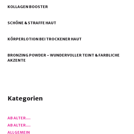
In
KOLLAGEN BOOSTER
est
SCHÖNE & STRAFFE HAUT
KÖRPERLOTION BEI TROCKENER HAUT
BRONZING POWDER – WUNDERVOLLER TEINT & FARBLICHE
AKZENTE
Kategorien
AB ALTER….
AB ALTER….
ALLGEMEIN