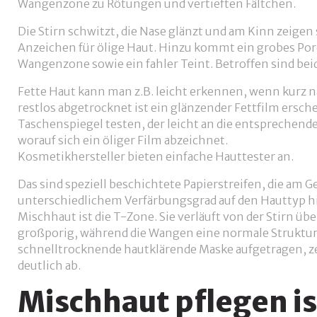
Wangenzone zu Rötungen und vertieften Fältchen.
Die Stirn schwitzt, die Nase glänzt und am Kinn zeigen
Anzeichen für ölige Haut. Hinzu kommt ein grobes Por
Wangenzone sowie ein fahler Teint. Betroffen sind bei
Fette Haut kann man z.B. leicht erkennen, wenn kurz 
restlos abgetrocknet ist ein glänzender Fettfilm ersc
Taschenspiegel testen, der leicht an die entsprechend
worauf sich ein öliger Film abzeichnet.
Kosmetikhersteller bieten einfache Hauttester an.
Das sind speziell beschichtete Papierstreifen, die am G
unterschiedlichem Verfärbungsgrad auf den Hauttyp 
Mischhaut ist die T-Zone. Sie verläuft von der Stirn üb
großporig, während die Wangen eine normale Struktur
schnelltrocknende hautklärende Maske aufgetragen, ze
deutlich ab.
Mischhaut pflegen is