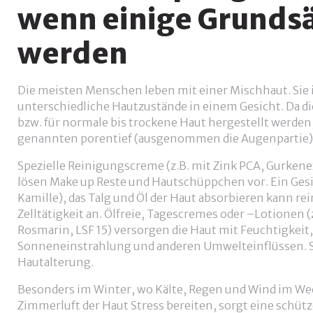
wenn einige Grundsä
werden
Die meisten Menschen leben mit einer Mischhaut. Sie 
unterschiedliche Hautzustände in einem Gesicht. Da di
bzw. für normale bis trockene Haut hergestellt werden, 
genannten porentief (ausgenommen die Augenpartie)
Spezielle Reinigungscreme (z.B. mit Zink PCA, Gurkene
lösen Make up Reste und Hautschüppchen vor. Ein Gesic
Kamille), das Talg und Öl der Haut absorbieren kann rei
Zelltätigkeit an. Ölfreie, Tagescremes oder –Lotionen (
Rosmarin, LSF 15) versorgen die Haut mit Feuchtigkeit,
Sonneneinstrahlung und anderen Umwelteinflüssen. Si
Hautalterung.
Besonders im Winter, wo Kälte, Regen und Wind im We
Zimmerluft der Haut Stress bereiten, sorgt eine schütz