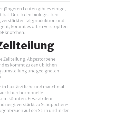
r jüngeren Leuten gibt es einige,
t hat. Durch den biologischen
verstärkter Talgproduktion und
eht, kommt es oft zu verstopften
rießknötchen.
ellteilung
ie Zellteilung. Abgestorbene
und es kommt zu den üblichen
ngsumstellung und geeigneten
.
e in hautärztliche und manchmal
 auch hier hormonelle
 sein könnten. Etwa ab dem
und neigt verstärkt zu Schüppchen-
ugenbrauen auf der Stirn und in der