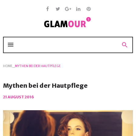
Skip
to
content
Facebook
Twitter
Google
Linkedin
Pinterest
+
menu
search
HOME
_
MYTHEN BEI DER HAUTPFLEGE
Mythen bei der Hautpflege
21 AUGUST 2016