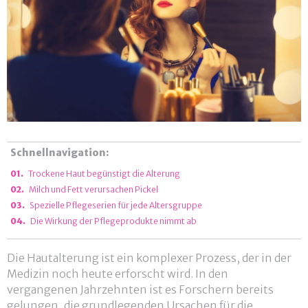
Schnellnavigation:
Trockene Haut begünstigt die Alterung
Milch und Fett verursachen Pickel
Spezielle Pflegeserien für jede Altersgruppe
Die Wirkung der Pflegeprodukte nimmt ab
Die Hautalterung ist ein komplexer Prozess, der in der
Medizin noch heute erforscht wird. In den
vergangenen Jahrzehnten ist es Forschern bereits
gelungen, die grundlegenden Ursachen für die