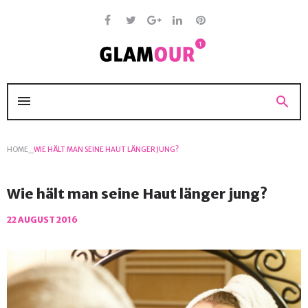
Skip
to
content
Facebook
Twitter
Google
Linkedin
Pinterest
+
menu
search
HOME
_
WIE HÄLT MAN SEINE HAUT LÄNGER JUNG?
Wie hält man seine Haut länger jung?
22 AUGUST 2016