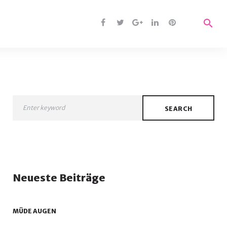
search
Facebook
Twitter
Google
Linkedin
Pinterest
+
SEARCH
Neueste Beiträge
MÜDE AUGEN