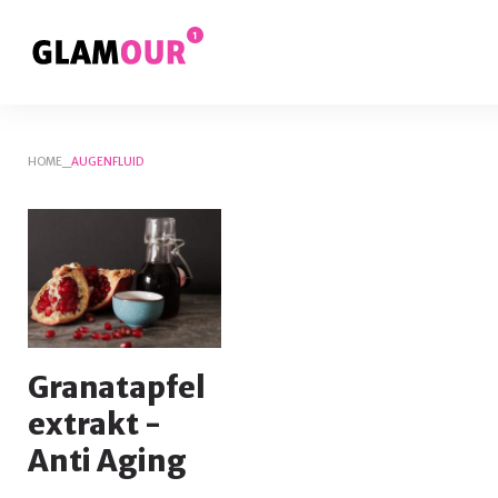
Skip
to
content
HOME
_
AUGENFLUID
Schlagwort:
Augenfluid
Granatapfel
extrakt -
Anti Aging