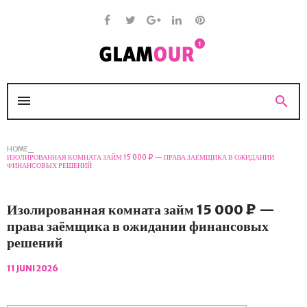
Skip
to
content
Facebook
Twitter
Google
Linkedin
Pinterest
+
menu
search
HOME
_
ИЗОЛИРОВАННАЯ КОМНАТА ЗАЙМ 15 000 ₽ — ПРАВА ЗАЁМЩИКА В ОЖИДАНИИ
ФИНАНСОВЫХ РЕШЕНИЙ
Изолированная комната займ 15 000 ₽ —
права заёмщика в ожидании финансовых
решений
11 JUNI 2026