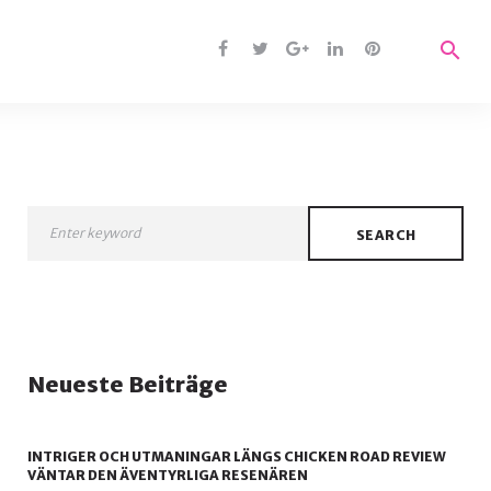
search
Facebook
Twitter
Google
Linkedin
Pinterest
+
ok
SEARCH
r
Neueste Beiträge
e+
INTRIGER OCH UTMANINGAR LÄNGS CHICKEN ROAD REVIEW
VÄNTAR DEN ÄVENTYRLIGA RESENÄREN