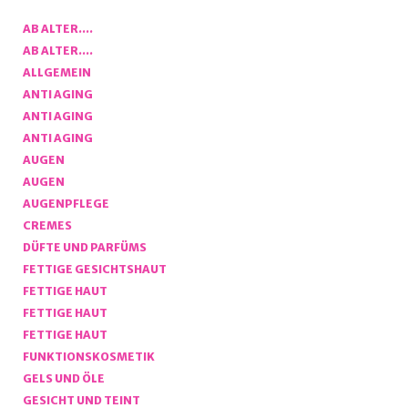
AB ALTER….
AB ALTER….
ALLGEMEIN
ANTI AGING
ANTI AGING
ANTI AGING
AUGEN
AUGEN
AUGENPFLEGE
CREMES
DÜFTE UND PARFÜMS
FETTIGE GESICHTSHAUT
FETTIGE HAUT
FETTIGE HAUT
FETTIGE HAUT
FUNKTIONSKOSMETIK
GELS UND ÖLE
GESICHT UND TEINT