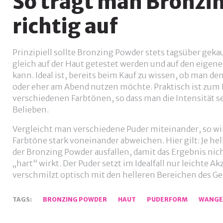
So trägt man Bronzi
richtig auf
Prinzipiell sollte Bronzing Powder stets tagsüber geka
gleich auf der Haut getestet werden und auf den eig
kann. Ideal ist, bereits beim Kauf zu wissen, ob man de
oder eher am Abend nutzen möchte. Praktisch ist zum 
verschiedenen Farbtönen, so dass man die Intensität s
Belieben.
Vergleicht man verschiedene Puder miteinander, so wi
Farbtöne stark voneinander abweichen. Hier gilt: Je hell
der Bronzing Powder ausfallen, damit das Ergebnis nic
„hart“ wirkt. Der Puder setzt im Idealfall nur leichte
verschmilzt optisch mit den helleren Bereichen des Ge
TAGS:
BRONZING POWDER
HAUT
PUDERFORM
WANGE