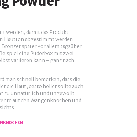
ng Powder
uft werden, damit das Produkt
enen Hautton abgestimmt werden
n Bronzer später vor allem tagsüber
Beispiel eine Puderbox mit zwei
elbst variieren kann – ganz nach
rd man schnell bemerken, dass die
er die Haut, desto heller sollte auch
ht zu unnatürlich und ungewollt
 Akzente auf den Wangenknochen und
sichts.
NKNOCHEN