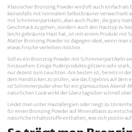
Klassischer Bronzing Powder wird oft auch einfach als 
keinesfalls mit normalem Selbstbräuner verwechselt we
mit Schimmerpartikeln, aber auch Puder, die ganz matt 
Geschmack zu gehen, sondern auch den Hauttyp zu bea
leicht gebräunte Haut hat, ist mit einem Produkt mit 
Matter Bronzing Powder ist dagegen ideal, wenn man se
etwas Frische verleihen möchte.
Soll es ein Bronzing Powder mit Schimmerpartikeln sein
hinzusehen: Einige Puderprodukte glitzern sehr stark
nur dezent zum Leuchten. Am besten ist, bereits in der
dem Handrücken zu prüfen, wie das Ergebnis auf dem ei
ist Schimmerpuder eher für ein glamouröses Abend-M
natürlichen Look wirkt der Glanz tagsüber schnell über
Leidet man unter Hautallergien oder neigt zu Unreinhei
für einen Bronzing Powder auf Mineralbasis zu entschei
natürliche Inhaltsstoffe enthalten, was sich positiv auf