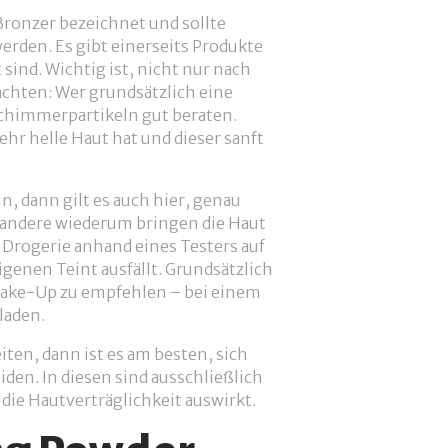
Bronzer bezeichnet und sollte
rden. Es gibt einerseits Produkte
sind. Wichtig ist, nicht nur nach
chten: Wer grundsätzlich eine
Schimmerpartikeln gut beraten.
hr helle Haut hat und dieser sanft
, dann gilt es auch hier, genau
, andere wiederum bringen die Haut
 Drogerie anhand eines Testers auf
genen Teint ausfällt. Grundsätzlich
ake-Up zu empfehlen – bei einem
laden.
ten, dann ist es am besten, sich
den. In diesen sind ausschließlich
 die Hautverträglichkeit auswirkt.