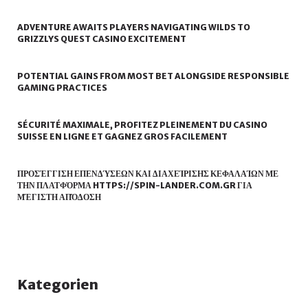
In
ADVENTURE AWAITS PLAYERS NAVIGATING WILDS TO
GRIZZLYS QUEST CASINO EXCITEMENT
est
POTENTIAL GAINS FROM MOST BET ALONGSIDE RESPONSIBLE
GAMING PRACTICES
SÉCURITÉ MAXIMALE, PROFITEZ PLEINEMENT DU CASINO
SUISSE EN LIGNE ET GAGNEZ GROS FACILEMENT
ΠΡΟΣΈΓΓΙΣΗ ΕΠΕΝΔΎΣΕΩΝ ΚΑΙ ΔΙΑΧΕΊΡΙΣΗΣ ΚΕΦΑΛΑΊΩΝ ΜΕ
ΤΗΝ ΠΛΑΤΦΌΡΜΑ HTTPS://SPIN-LANDER.COM.GR ΓΙΑ
ΜΈΓΙΣΤΗ ΑΠΌΔΟΣΗ
Kategorien