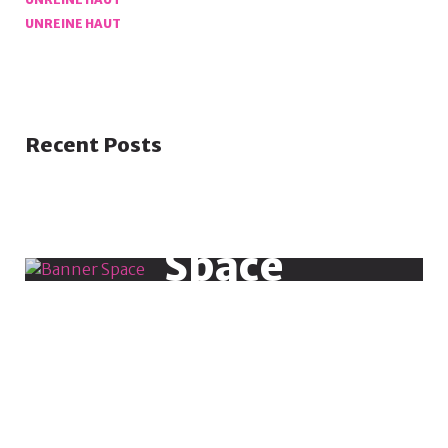
UNREINE HAUT
Recent Posts
Banner
Space
486 X 543